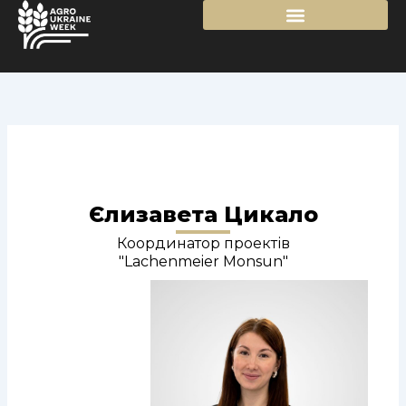
Перейти
до
вмісту
Єлизавета Цикало
Координатор проектів
"Lachenmeier Monsun"