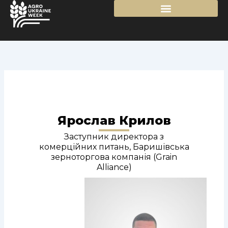
Перейти
до
вмісту
Ярослав Крилов
Заступник директора з
комерційних питань, Баришівська
зерноторгова компанія (Grain
Alliance)