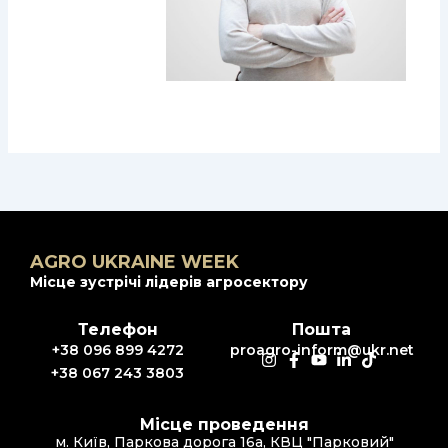
AGRO UKRAINE WEEK
Місце зустрічі лідерів агросектору
Телефон
Пошта
+38 096 899 4272
proagro-inform@ukr.net
+38 067 243 3803
Місце проведення
м. Київ, Паркова дорога 16а, КВЦ "Парковий"