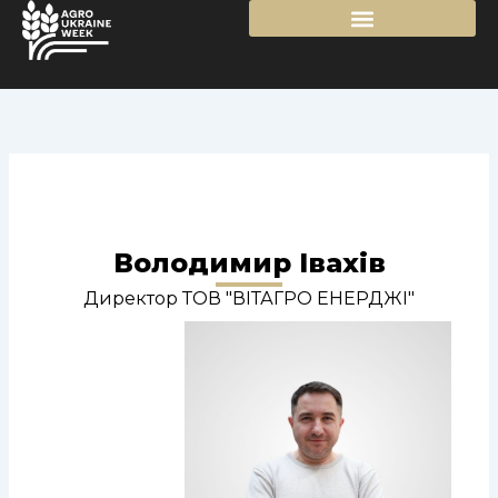
Перейти
до
вмісту
Володимир Івахів
Директор ТОВ "ВІТАГРО ЕНЕРДЖІ"