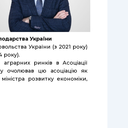
сподарства України
ольства України (з 2021 року)
 року).
 аграрних ринків в Асоціації
ку очолював цю асоціацію як
міністра розвитку економіки,