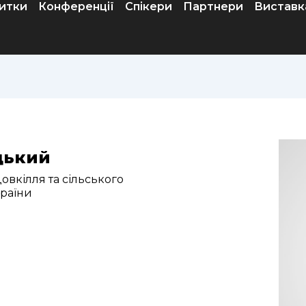
итки
Конференції
Спікери
Партнери
Виставк
цький
овкілля та сільського
країни