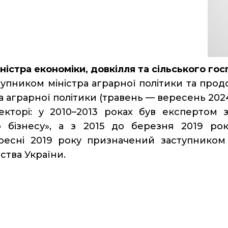
ністра економіки, довкілля та сільського го
пником міністра аграрної політики та продов
а аграрної політики (травень — вересень 2024
кторі: у 2010–2013 роках був експертом з
о бізнесу», а з 2015 до березня 2019 ро
есні 2019 року призначений заступником 
рства України.