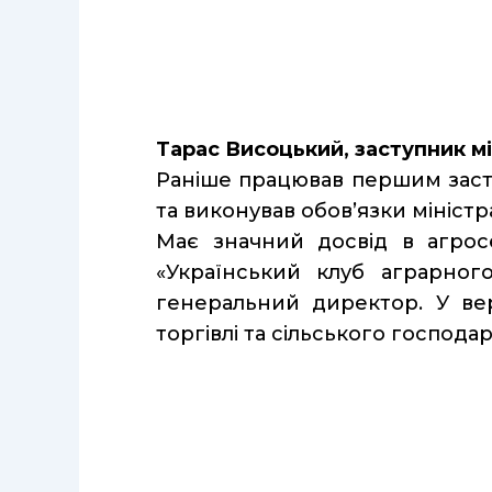
Тарас Висоцький, заступник мі
Раніше працював першим засту
та виконував обов’язки міністр
Має значний досвід в агросе
«Український клуб аграрног
генеральний директор. У вер
торгівлі та сільського господа