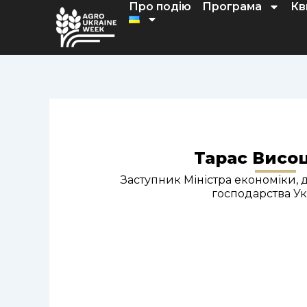
Про подію
Програма
Кв
Перейти
до
вмісту
Тарас Висо
Заступник Міністра економіки, д
господарства У