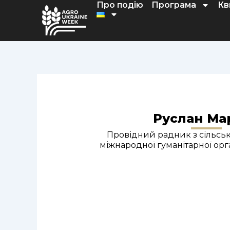
Про подію
Програма
Кв
Перейти
до
вмісту
Руслан Ма
Провідний радник з сільсь
міжнародної гуманітарної орга