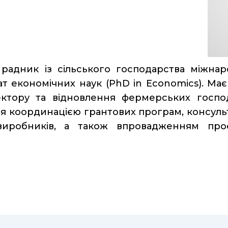
адник із сільського господарства міжнарод
ат економічних наук (PhD in Economics). Ма
ектору та відновлення фермерських госп
я координацією грантових програм, консульт
виробників, а також впровадженням проєк