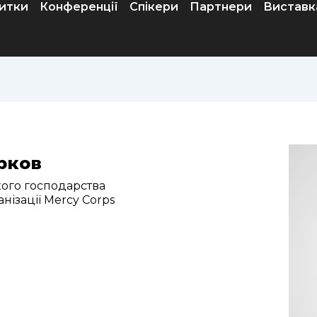
итки
Конференції
Спікери
Партнери
Виставк
рков
кого господарства
нізації Mercy Corps