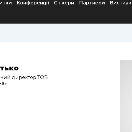
итки
Конференції
Спікери
Партнери
Виставк
итько
льний директор ТОВ
на».