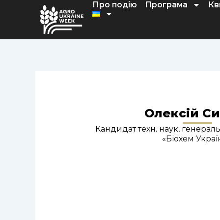
Про подію
Програма
Кв
Перейти
до
вмісту
Олексій С
Кандидат техн. наук, генера
«Біохем Украї