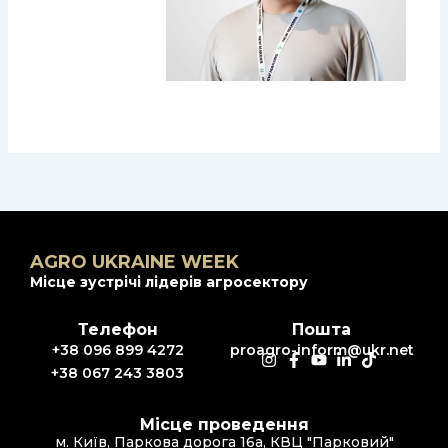
AGRO UKRAINE WEEK
Місце зустрічі лідерів агросектору
Телефон
Пошта
+38 096 899 4272
proagro-inform@ukr.net
+38 067 243 3803
Місце проведення
м. Київ, Паркова дорога 16а, КВЦ "Парковий"