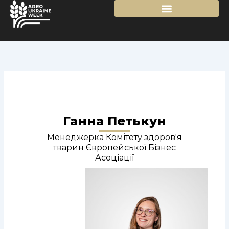
Перейти
до
вмісту
Ганна Петькун
Менеджерка Комітету здоров'я
тварин Європейської Бізнес
Асоціації