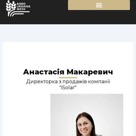
Перейти
до
вмісту
Анастасія Макаревич
Директорка з продажів компанії
"iSolar"