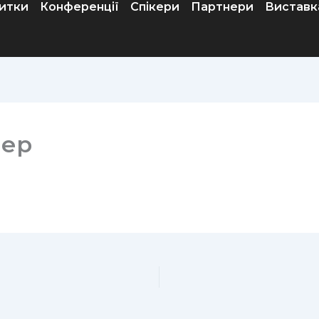
итки
Конференції
Спікери
Партнери
Виставк
нер