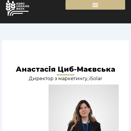
Перейти
до
вмісту
Анастасія Циб-Маєвська
Директор з маркетингу, iSolar