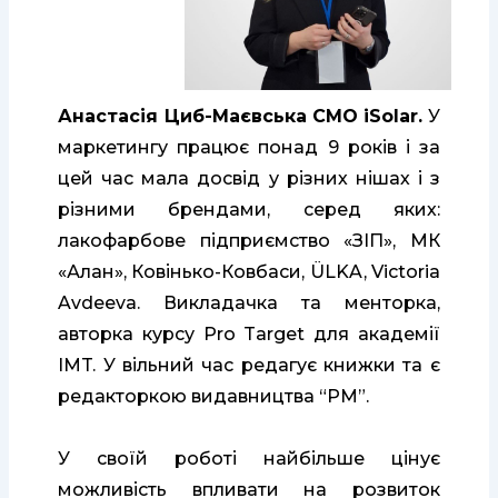
Анастасія Циб-Маєвська CMO iSolar.
У
маркетингу працює понад 9 років і за
цей час мала досвід у різних нішах і з
різними брендами, серед яких:
лакофарбове підприємство «ЗІП», МК
«Алан», Ковінько-Ковбаси, ÜLKA, Victoria
Avdeeva. Викладачка та менторка,
авторка курсу Pro Target для академії
IMT. У вільний час редагує книжки та є
редакторкою видавництва “РМ”.
У своїй роботі найбільше цінує
можливість впливати на розвиток